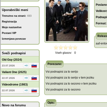
Poslano
Uporabniški meni
Velikost
Trenutno na strani:
693
Podnapis
Registracija
Format:
Moje nastavitve
Postani VIP
Releas
Izmenjava povezav
aaf-ento
Vseh glasov:
0
Sveži podnapisi
Old Guy (2024)
Povezano:
23.07.2026
Vsi podnapisi za to serijo
Valiant One (2025)
Vsi podnapisi za to serijo v tem jeziku
22.07.2026
Vsi podnapisi za to sezono v tem jeziku
Videodrome (1983)
Vsi podnapisi za to sezono
22.07.2026
Opis:
Novo na forumu