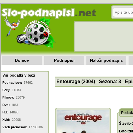
Domov
Podnapisi
Naloži podnapis
Vsi podatki v bazi
Entourage (2004) - Sezona: 3 - Epi
Podnapisov:
37662
Serij:
14583
Filmov:
23079
Dvd:
1861
Hd:
14893
Podatk
Xvid:
20908
Število 
Vseh prenosov:
17706206
Leto izi