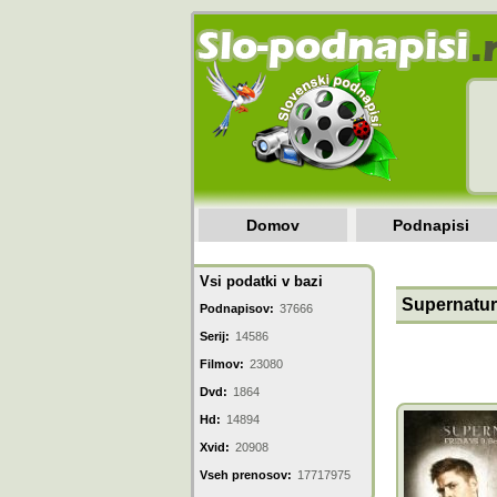
Domov
Podnapisi
Vsi podatki v bazi
Supernatura
Podnapisov:
37666
Serij:
14586
Filmov:
23080
Dvd:
1864
Hd:
14894
Xvid:
20908
Vseh prenosov:
17717975