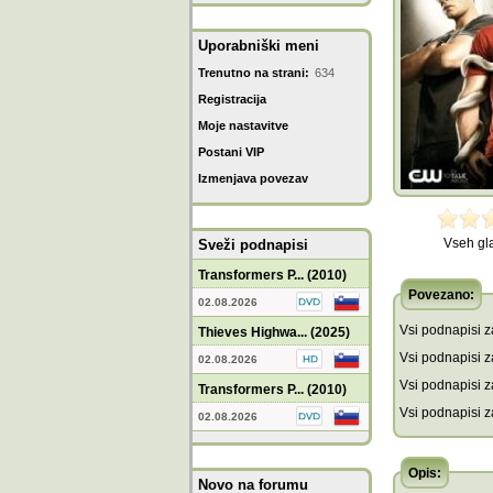
Uporabniški meni
Trenutno na strani:
634
Registracija
Moje nastavitve
Postani VIP
Izmenjava povezav
Vseh gl
Sveži podnapisi
Transformers P... (2010)
Povezano:
02.08.2026
Vsi podnapisi za
Thieves Highwa... (2025)
Vsi podnapisi za
02.08.2026
Vsi podnapisi z
Transformers P... (2010)
Vsi podnapisi z
02.08.2026
Opis:
Novo na forumu