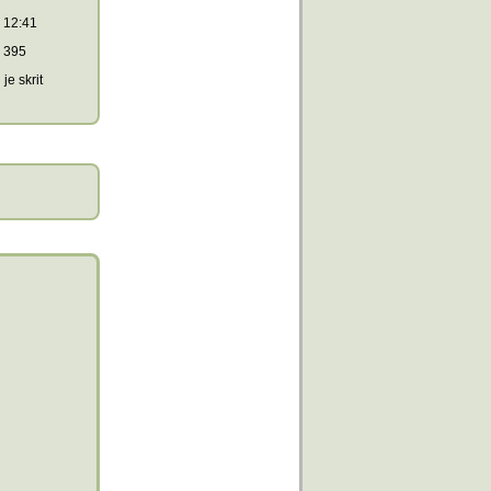
12:41
395
je skrit