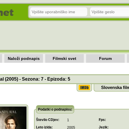
Naloži podnapis
Filmski svet
Forum
l (2005) - Sezona: 7 - Epizoda: 5
Slovenska fil
Podatki o podnapisu:
Število CDjev:
Fps:
1
Leto izida:
Jezik:
2005