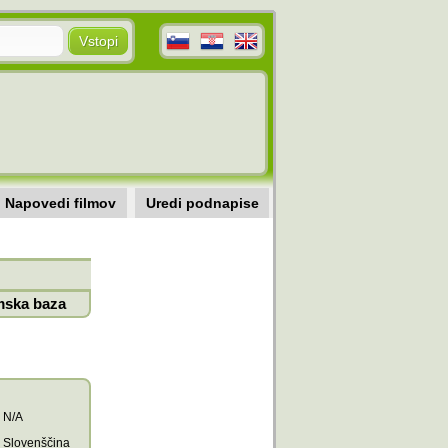
Napovedi filmov
Uredi podnapise
mska baza
N/A
Slovenščina