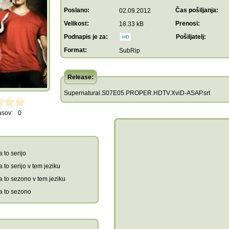
Poslano:
Čas pošiljanja:
02.09.2012
Velikost:
Prenosi:
18.33 kB
Podnapis je za:
Pošiljatelj:
Format:
SubRip
Release:
Supernatural.S07E05.PROPER.HDTV.XviD-ASAP.srt
asov:
0
 to serijo
 to serijo v tem jeziku
a to sezono v tem jeziku
a to sezono