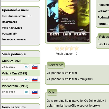
Poslano
Uporabniški meni
Velikost
Trenutno na strani:
978
Podnapis
Registracija
Format:
Moje nastavitve
Postani VIP
Releas
Izmenjava povezav
Best Lai
Vseh glasov:
0
Sveži podnapisi
Old Guy (2024)
Povezano:
23.07.2026
Vsi podnapisi za ta film
Valiant One (2025)
Vsi podnapisi za ta film v tem jeziku
22.07.2026
Videodrome (1983)
22.07.2026
Opis:
Opis trenutno še ni na voljo. Če želite objaviti
opis, nam lahko pošljete sporočilo preko
Novo na forumu