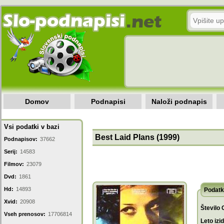
Domov
Podnapisi
Naloži podnapis
Vsi podatki v bazi
Best Laid Plans (1999)
Podnapisov:
37662
Serij:
14583
Filmov:
23079
Dvd:
1861
Hd:
14893
Podatk
Xvid:
20908
Število 
Vseh prenosov:
17706814
Leto izi