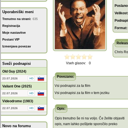
Poslano
Uporabniški meni
Velikost
Trenutno na strani:
635
Podnapis
Registracija
Format:
Moje nastavitve
Postani VIP
Releas
Izmenjava povezav
Chris Ro
Vseh glasov:
0
Sveži podnapisi
Old Guy (2024)
Povezano:
23.07.2026
Vsi podnapisi za ta film
Valiant One (2025)
Vsi podnapisi za ta film v tem jeziku
22.07.2026
Videodrome (1983)
22.07.2026
Opis:
Opis trenutno še ni na voljo. Če želite objaviti
opis, nam lahko pošljete sporočilo preko
Novo na forumu