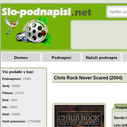
Domov
Podnapisi
Naloži podnapis
Vsi podatki v bazi
Chris Rock Never Scared (2004)
Podnapisov:
37662
Serij:
14583
Filmov:
23079
Dvd:
1861
Hd:
14893
Podatk
Xvid:
20908
Število 
Vseh prenosov:
17704806
Leto izi