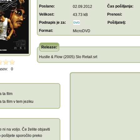
Poslano:
Čas pošiljanja:
02.09.2012
Velikost:
Prenosi:
43.73 kB
Podnapis je za:
Pošiljatelj:
Format:
MicroDVD
Release:
Hustle & Flow (2005) Slo Retail.srt
asov:
0
 ta film
 ta film v tem jeziku
 ni na voljo. Če želite objaviti
 pošljete sporočilo preko