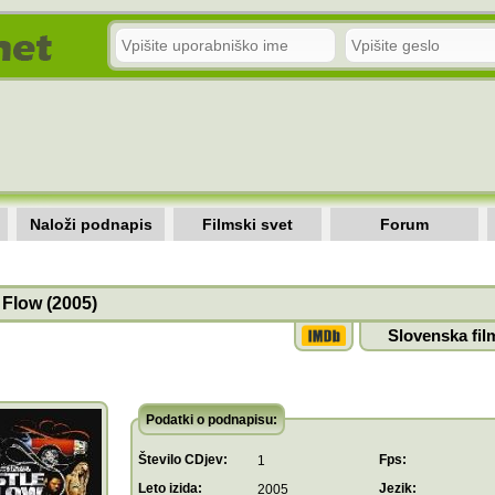
Naloži podnapis
Filmski svet
Forum
 Flow (2005)
Slovenska fil
Podatki o podnapisu:
Število CDjev:
Fps:
1
Leto izida:
Jezik:
2005