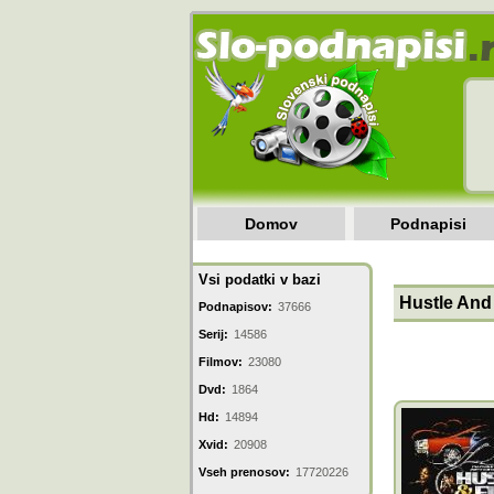
Domov
Podnapisi
Vsi podatki v bazi
Hustle And
Podnapisov:
37666
Serij:
14586
Filmov:
23080
Dvd:
1864
Hd:
14894
Xvid:
20908
Vseh prenosov:
17720226