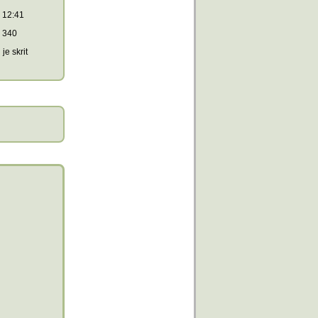
12:41
340
je skrit