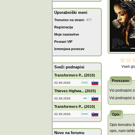
Uporabniški meni
Trenutno na strani:
477
Registracija
Moje nastavitve
Postani VIP
Izmenjava povezav
Vseh gl
Sveži podnapisi
Transformers P... (2010)
Povezano:
02.08.2026
Vsi podnapisi za
Thieves Highwa... (2025)
Vsi podnapisi za
02.08.2026
Transformers P... (2010)
02.08.2026
Opis:
Opis trenutno še
opis, nam lahko
Novo na forumu