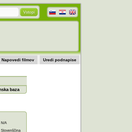
Napovedi filmov
Uredi podnapise
mska baza
N/A
Slovenščina