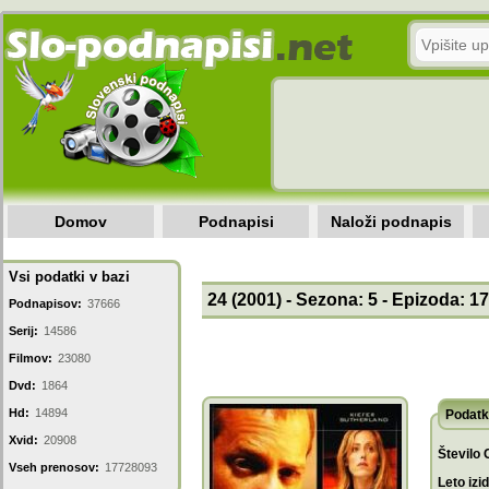
Domov
Podnapisi
Naloži podnapis
Vsi podatki v bazi
24 (2001) - Sezona: 5 - Epizoda: 17
Podnapisov:
37666
Serij:
14586
Filmov:
23080
Dvd:
1864
Hd:
14894
Podatk
Xvid:
20908
Število 
Vseh prenosov:
17728093
Leto izi