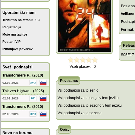
Poslano
Uporabniški meni
Velikost
Trenutno na strani:
713
Podnapis
Registracija
Format:
Moje nastavitve
Postani VIP
Releas
Izmenjava povezav
S05E17
Vseh glasov:
0
Sveži podnapisi
Transformers P... (2010)
Povezano:
02.08.2026
Vsi podnapisi za to serijo
Thieves Highwa... (2025)
Vsi podnapisi za to serijo v tem jeziku
02.08.2026
Vsi podnapisi za to sezono v tem jeziku
Transformers P... (2010)
Vsi podnapisi za to sezono
02.08.2026
Opis:
Novo na forumu