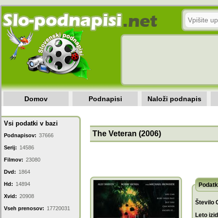
Domov
Podnapisi
Naloži podnapis
Vsi podatki v bazi
The Veteran (2006)
Podnapisov:
37666
Serij:
14586
Filmov:
23080
Dvd:
1864
Hd:
14894
Podatk
Xvid:
20908
Število 
Vseh prenosov:
17720031
Leto izi