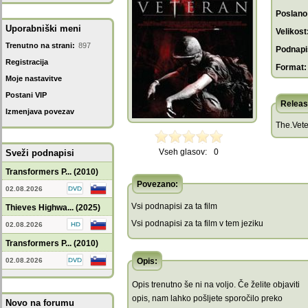
Poslano
Uporabniški meni
Velikost
Trenutno na strani:
897
Podnapis
Registracija
Format:
Moje nastavitve
Postani VIP
Releas
Izmenjava povezav
The.Vet
Vseh glasov:
0
Sveži podnapisi
Transformers P... (2010)
Povezano:
02.08.2026
Vsi podnapisi za ta film
Thieves Highwa... (2025)
Vsi podnapisi za ta film v tem jeziku
02.08.2026
Transformers P... (2010)
02.08.2026
Opis:
Opis trenutno še ni na voljo. Če želite objaviti
opis, nam lahko pošljete sporočilo preko
Novo na forumu