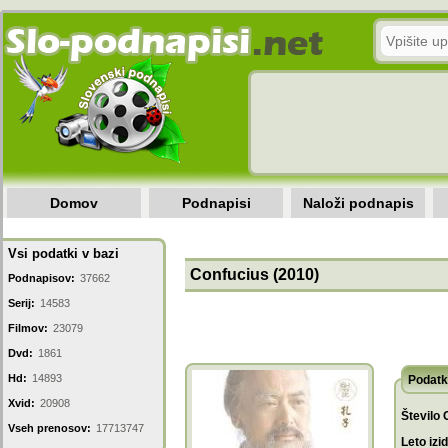
Domov
Podnapisi
Naloži podnapis
Vsi podatki v bazi
Confucius (2010)
Podnapisov:
37662
Serij:
14583
Filmov:
23079
Dvd:
1861
Hd:
14893
Podatk
Xvid:
20908
Število 
Vseh prenosov:
17713747
Leto izi