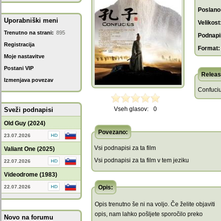
Poslano
Uporabniški meni
Velikost
Trenutno na strani:
895
Podnapis
Registracija
Format:
Moje nastavitve
Postani VIP
Releas
Izmenjava povezav
Confuciu
Vseh glasov:
0
Sveži podnapisi
Old Guy (2024)
Povezano:
23.07.2026
Vsi podnapisi za ta film
Valiant One (2025)
Vsi podnapisi za ta film v tem jeziku
22.07.2026
Videodrome (1983)
22.07.2026
Opis:
Opis trenutno še ni na voljo. Če želite objaviti
opis, nam lahko pošljete sporočilo preko
Novo na forumu