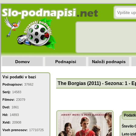
Domov
Podnapisi
Naloži podnapis
Vsi podatki v bazi
The Borgias (2011) - Sezona: 1 - E
Podnapisov:
37662
Serij:
14583
Filmov:
23079
Dvd:
1861
Hd:
14893
Podatk
Xvid:
20908
Število 
Vseh prenosov:
17710725
Leto izi