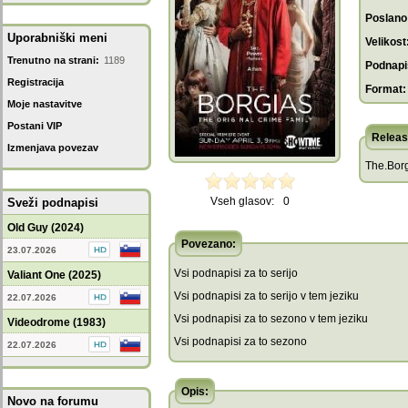
Poslano
Uporabniški meni
Velikost
Trenutno na strani:
1189
Podnapis
Registracija
Format:
Moje nastavitve
Postani VIP
Releas
Izmenjava povezav
The.Bor
Vseh glasov:
0
Sveži podnapisi
Old Guy (2024)
Povezano:
23.07.2026
Vsi podnapisi za to serijo
Valiant One (2025)
Vsi podnapisi za to serijo v tem jeziku
22.07.2026
Vsi podnapisi za to sezono v tem jeziku
Videodrome (1983)
Vsi podnapisi za to sezono
22.07.2026
Opis:
Novo na forumu