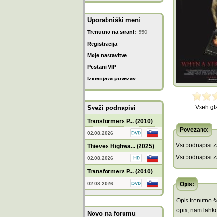
Uporabniški meni
Trenutno na strani:
550
Registracija
Moje nastavitve
Postani VIP
Izmenjava povezav
Vseh gl
Sveži podnapisi
Transformers P... (2010)
Povezano:
02.08.2026
Vsi podnapisi za
Thieves Highwa... (2025)
Vsi podnapisi za
02.08.2026
Transformers P... (2010)
02.08.2026
Opis:
Opis trenutno še
opis, nam lahko
Novo na forumu