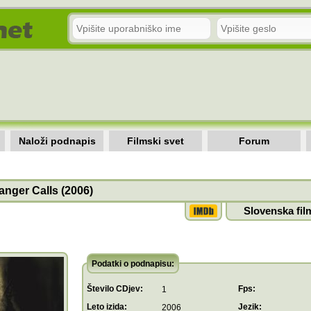
Naloži podnapis
Filmski svet
Forum
anger Calls (2006)
Slovenska fil
Podatki o podnapisu:
Število CDjev:
Fps:
1
Leto izida:
Jezik:
2006