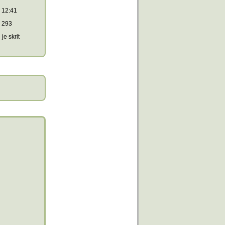
12:41
293
je skrit