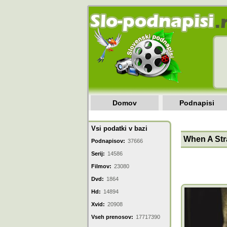
Domov
Podnapisi
Vsi podatki v bazi
When A Str
Podnapisov:
37666
Serij:
14586
Filmov:
23080
Dvd:
1864
Hd:
14894
Xvid:
20908
Vseh prenosov:
17717390