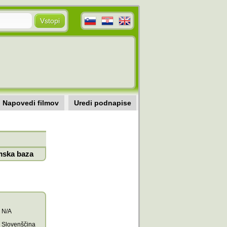
Napovedi filmov
Uredi podnapise
mska baza
N/A
Slovenščina