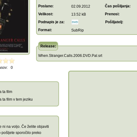
Poslano:
Čas pošiljanja:
02.09.2012
Velikost:
Prenosi:
13.52 kB
Podnapis je za:
Pošiljatelj:
Format:
SubRip
Release:
When.Stranger.Calls.2006.DVD.Pal.srt
asov:
0
 ta film
 ta film v tem jeziku
 ni na voljo. Če želite objaviti
 pošljete sporočilo preko