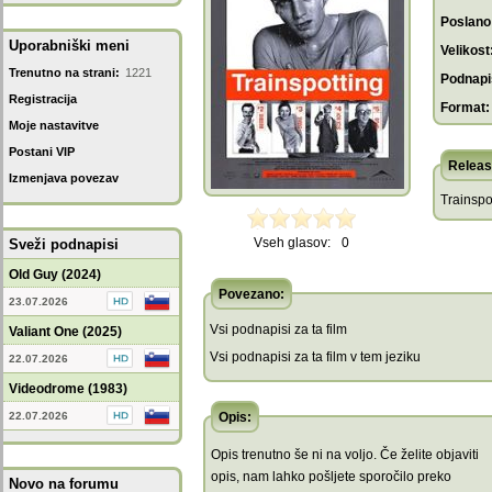
Poslano
Uporabniški meni
Velikost
Trenutno na strani:
1221
Podnapis
Registracija
Format:
Moje nastavitve
Postani VIP
Releas
Izmenjava povezav
Trainsp
Vseh glasov:
0
Sveži podnapisi
Old Guy (2024)
Povezano:
23.07.2026
Vsi podnapisi za ta film
Valiant One (2025)
Vsi podnapisi za ta film v tem jeziku
22.07.2026
Videodrome (1983)
22.07.2026
Opis:
Opis trenutno še ni na voljo. Če želite objaviti
opis, nam lahko pošljete sporočilo preko
Novo na forumu