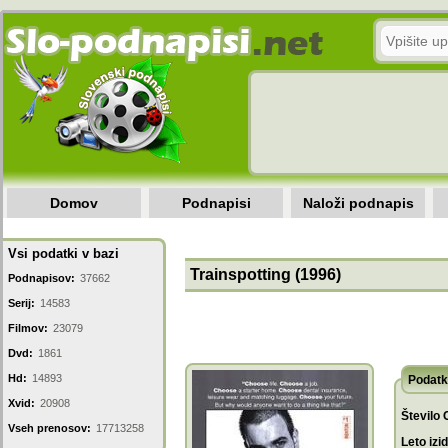
Domov
Podnapisi
Naloži podnapis
Vsi podatki v bazi
Trainspotting (1996)
Podnapisov:
37662
Serij:
14583
Filmov:
23079
Dvd:
1861
Hd:
14893
Podatk
Xvid:
20908
Število 
Vseh prenosov:
17713258
Leto izi