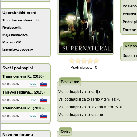
Poslano
Uporabniški meni
Velikost
Trenutno na strani:
993
Podnapis
Registracija
Format:
Moje nastavitve
Postani VIP
Releas
Izmenjava povezav
Superna
Vseh glasov:
0
Sveži podnapisi
Transformers P... (2010)
Povezano:
02.08.2026
Vsi podnapisi za to serijo
Thieves Highwa... (2025)
Vsi podnapisi za to serijo v tem jeziku
02.08.2026
Vsi podnapisi za to sezono v tem jeziku
Transformers P... (2010)
Vsi podnapisi za to sezono
02.08.2026
Opis:
Novo na forumu