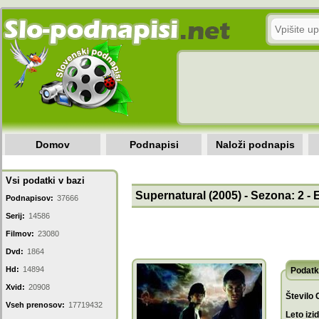
Domov
Podnapisi
Naloži podnapis
Vsi podatki v bazi
Supernatural (2005) - Sezona: 2 - 
Podnapisov:
37666
Serij:
14586
Filmov:
23080
Dvd:
1864
Hd:
14894
Podatk
Xvid:
20908
Število 
Vseh prenosov:
17719432
Leto izi