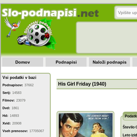
Domov
Podnapisi
Naloži podnapis
Vsi podatki v bazi
His Girl Friday (1940)
Podnapisov:
37662
Serij:
14583
Filmov:
23079
Dvd:
1861
Hd:
14893
Podatk
Xvid:
20908
Število 
Vseh prenosov:
17705067
Leto izi