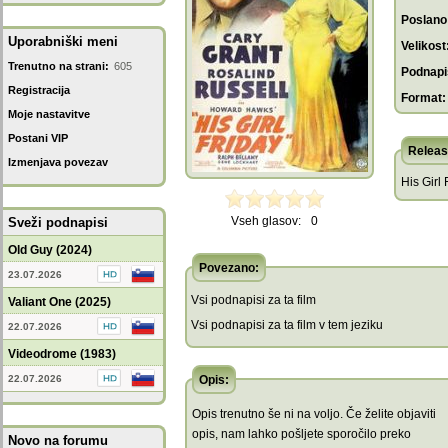
Poslano
Uporabniški meni
Velikost
Trenutno na strani:
605
Podnapis
Registracija
Format:
Moje nastavitve
Postani VIP
Releas
Izmenjava povezav
His Girl 
Vseh glasov:
0
Sveži podnapisi
Old Guy (2024)
Povezano:
23.07.2026
Vsi podnapisi za ta film
Valiant One (2025)
Vsi podnapisi za ta film v tem jeziku
22.07.2026
Videodrome (1983)
22.07.2026
Opis:
Opis trenutno še ni na voljo. Če želite objaviti
opis, nam lahko pošljete sporočilo preko
Novo na forumu