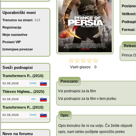
Poslano
Uporabniški meni
Velikost
Trenutno na strani:
619
Podnapis
Registracija
Format:
Moje nastavitve
Postani VIP
Releas
Izmenjava povezav
Prince.O
Vseh glasov:
0
Sveži podnapisi
Transformers P... (2010)
Povezano:
02.08.2026
Vsi podnapisi za ta film
Thieves Highwa... (2025)
Vsi podnapisi za ta film v tem jeziku
02.08.2026
Transformers P... (2010)
02.08.2026
Opis:
Opis trenutno še ni na voljo. Če želite objaviti
opis, nam lahko pošljete sporočilo preko
Novo na forumu