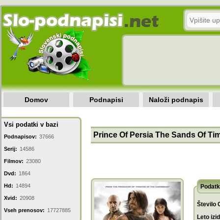
Domov
Podnapisi
Naloži podnapis
Vsi podatki v bazi
Prince Of Persia The Sands Of Tim
Podnapisov:
37666
Serij:
14586
Filmov:
23080
Dvd:
1864
Hd:
14894
Podatk
Xvid:
20908
Število 
Vseh prenosov:
17727885
Leto izi