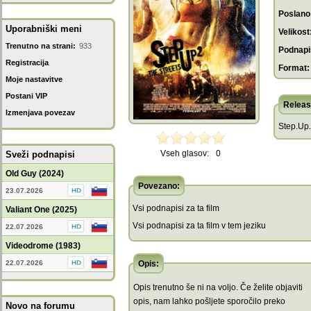
Poslano
Uporabniški meni
Velikost
Trenutno na strani:
933
Podnapis
Registracija
Format:
Moje nastavitve
Postani VIP
Releas
Izmenjava povezav
Step.Up.
Vseh glasov:
0
Sveži podnapisi
Old Guy (2024)
Povezano:
23.07.2026
Vsi podnapisi za ta film
Valiant One (2025)
Vsi podnapisi za ta film v tem jeziku
22.07.2026
Videodrome (1983)
22.07.2026
Opis:
Opis trenutno še ni na voljo. Če želite objaviti
opis, nam lahko pošljete sporočilo preko
Novo na forumu