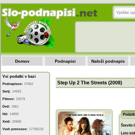
Domov
Podnapisi
Naloži podnapis
Vsi podatki v bazi
Step Up 2 The Streets (2008)
Podnapisov:
37662
Serij:
14583
Filmov:
23079
Dvd:
1861
Hd:
14893
Podatk
Xvid:
20908
Število 
Vseh prenosov:
17706233
Leto izi