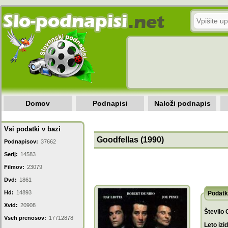
Domov
Podnapisi
Naloži podnapis
Vsi podatki v bazi
Goodfellas (1990)
Podnapisov:
37662
Serij:
14583
Filmov:
23079
Dvd:
1861
Hd:
14893
Podatk
Xvid:
20908
Število 
Vseh prenosov:
17712878
Leto izi