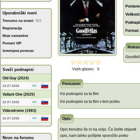
Poslano
Uporabniški meni
Velikost
Trenutno na strani:
923
Podnapis
Registracija
Format:
Moje nastavitve
Postani VIP
Releas
Izmenjava povezav
Goodfell
Vseh glasov:
0
Sveži podnapisi
Old Guy (2024)
Povezano:
23.07.2026
Vsi podnapisi za ta film
Valiant One (2025)
Vsi podnapisi za ta film v tem jeziku
22.07.2026
Videodrome (1983)
22.07.2026
Opis:
Opis trenutno še ni na voljo. Če želite objaviti
opis, nam lahko pošljete sporočilo preko
Novo na forumu