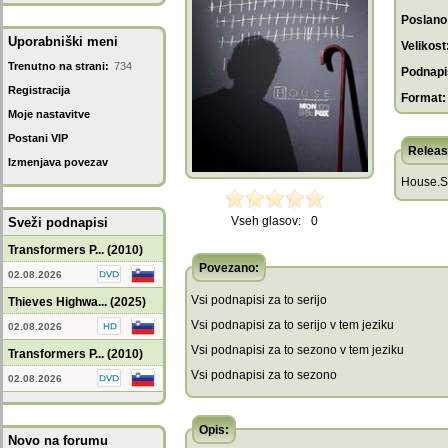
Poslano
Uporabniški meni
Velikost
Trenutno na strani:
734
Podnapis
Registracija
Format:
Moje nastavitve
Postani VIP
Releas
Izmenjava povezav
House.S
Vseh glasov:
0
Sveži podnapisi
Transformers P... (2010)
Povezano:
02.08.2026
Vsi podnapisi za to serijo
Thieves Highwa... (2025)
Vsi podnapisi za to serijo v tem jeziku
02.08.2026
Vsi podnapisi za to sezono v tem jeziku
Transformers P... (2010)
Vsi podnapisi za to sezono
02.08.2026
Opis:
Novo na forumu