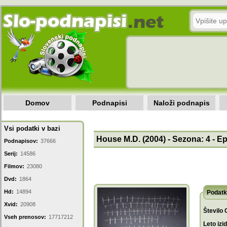
Domov
Podnapisi
Naloži podnapis
Vsi podatki v bazi
House M.D. (2004) - Sezona: 4 - Ep
Podnapisov:
37666
Serij:
14586
Filmov:
23080
Dvd:
1864
Hd:
14894
Podatk
Xvid:
20908
Število 
Vseh prenosov:
17717212
Leto izi