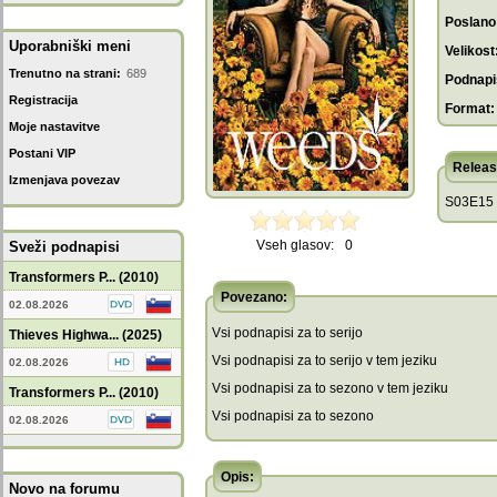
Poslano
Uporabniški meni
Velikost
Trenutno na strani:
689
Podnapis
Registracija
Format:
Moje nastavitve
Postani VIP
Releas
Izmenjava povezav
S03E15 -
Vseh glasov:
0
Sveži podnapisi
Transformers P... (2010)
Povezano:
02.08.2026
Vsi podnapisi za to serijo
Thieves Highwa... (2025)
Vsi podnapisi za to serijo v tem jeziku
02.08.2026
Vsi podnapisi za to sezono v tem jeziku
Transformers P... (2010)
Vsi podnapisi za to sezono
02.08.2026
Opis:
Novo na forumu