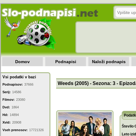
Domov
Podnapisi
Naloži podnapis
Vsi podatki v bazi
Weeds (2005) - Sezona: 3 - Epizod
Podnapisov:
37666
Serij:
14586
Filmov:
23080
Dvd:
1864
Hd:
14894
Podatk
Xvid:
20908
Število 
Vseh prenosov:
17721326
Leto izi