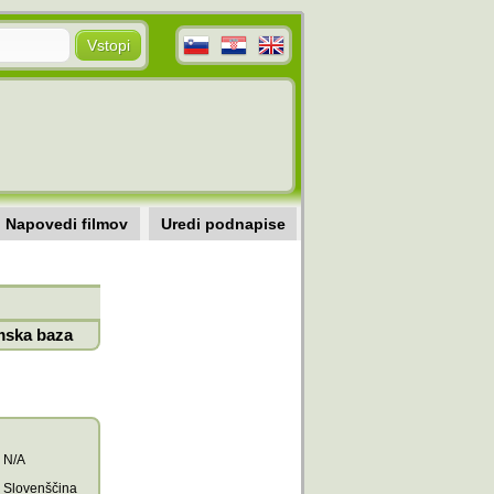
Napovedi filmov
Uredi podnapise
mska baza
N/A
Slovenščina