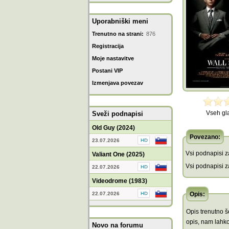
Uporabniški meni
Trenutno na strani:
876
Registracija
Moje nastavitve
Postani VIP
Izmenjava povezav
Vseh gl
Sveži podnapisi
Old Guy (2024)
Povezano:
23.07.2026
Vsi podnapisi za
Valiant One (2025)
Vsi podnapisi za
22.07.2026
Videodrome (1983)
22.07.2026
Opis:
Opis trenutno še
opis, nam lahko
Novo na forumu