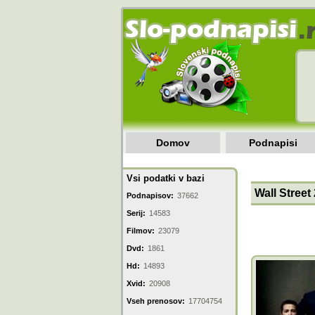
Domov
Podnapisi
Vsi podatki v bazi
Wall Street
Podnapisov:
37662
Serij:
14583
Filmov:
23079
Dvd:
1861
Hd:
14893
Xvid:
20908
Vseh prenosov:
17704754