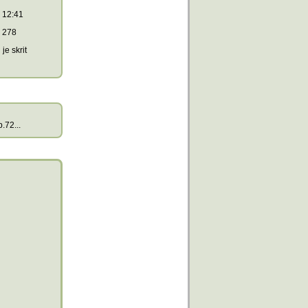
12:41
278
je skrit
.72...