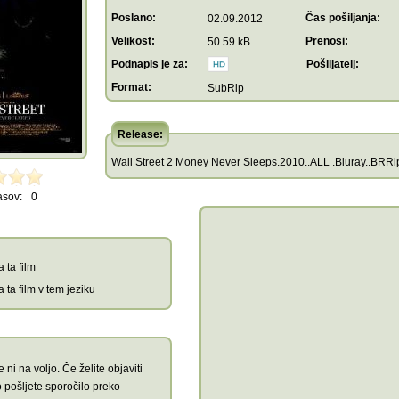
Poslano:
Čas pošiljanja:
02.09.2012
Velikost:
Prenosi:
50.59 kB
Podnapis je za:
Pošiljatelj:
Format:
SubRip
Release:
Wall Street 2 Money Never Sleeps.2010..ALL .Bluray..BRRip
asov:
0
 ta film
 ta film v tem jeziku
 ni na voljo. Če želite objaviti
 pošljete sporočilo preko