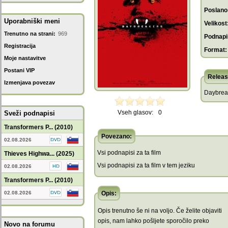
Poslano
Uporabniški meni
Velikost
Trenutno na strani:
969
Podnapis
Registracija
Format:
Moje nastavitve
Postani VIP
Releas
Izmenjava povezav
Daybrea
Vseh glasov:
0
Sveži podnapisi
Transformers P... (2010)
Povezano:
02.08.2026
Vsi podnapisi za ta film
Thieves Highwa... (2025)
Vsi podnapisi za ta film v tem jeziku
02.08.2026
Transformers P... (2010)
02.08.2026
Opis:
Opis trenutno še ni na voljo. Če želite objaviti
opis, nam lahko pošljete sporočilo preko
Novo na forumu