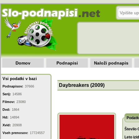
Domov
Podnapisi
Naloži podnapis
Vsi podatki v bazi
Daybreakers (2009)
Podnapisov:
37666
Serij:
14586
Filmov:
23080
Dvd:
1864
Hd:
14894
Podatk
Xvid:
20908
Število 
Vseh prenosov:
17724557
Leto izi