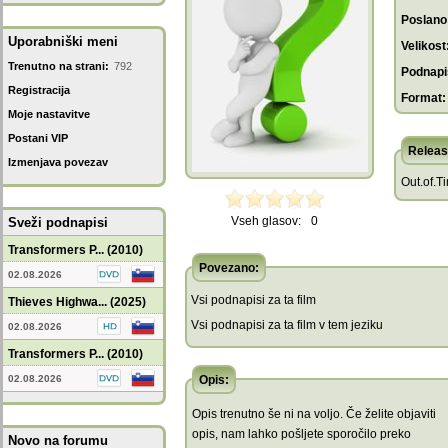
Poslano
Uporabniški meni
Velikost
Trenutno na strani:
792
Podnapis
Registracija
Format:
Moje nastavitve
Postani VIP
Releas
Izmenjava povezav
Out.of.T
Vseh glasov:
0
Sveži podnapisi
Transformers P... (2010)
Povezano:
02.08.2026
Vsi podnapisi za ta film
Thieves Highwa... (2025)
Vsi podnapisi za ta film v tem jeziku
02.08.2026
Transformers P... (2010)
02.08.2026
Opis:
Opis trenutno še ni na voljo. Če želite objaviti
opis, nam lahko pošljete sporočilo preko
Novo na forumu