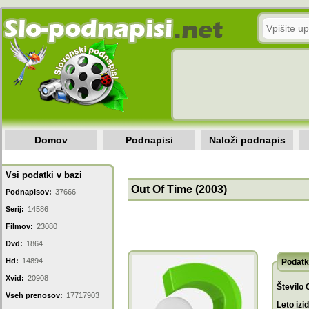
Domov
Podnapisi
Naloži podnapis
Vsi podatki v bazi
Out Of Time (2003)
Podnapisov:
37666
Serij:
14586
Filmov:
23080
Dvd:
1864
Hd:
14894
Podatk
Xvid:
20908
Število 
Vseh prenosov:
17717903
Leto izi