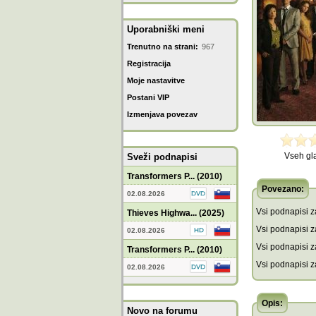
Uporabniški meni
Trenutno na strani:
967
Registracija
Moje nastavitve
Postani VIP
Izmenjava povezav
Vseh gl
Sveži podnapisi
Transformers P... (2010)
Povezano:
02.08.2026
Vsi podnapisi za
Thieves Highwa... (2025)
Vsi podnapisi za
02.08.2026
Vsi podnapisi z
Transformers P... (2010)
Vsi podnapisi z
02.08.2026
Opis:
Novo na forumu