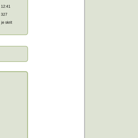
12:41
327
je skrit