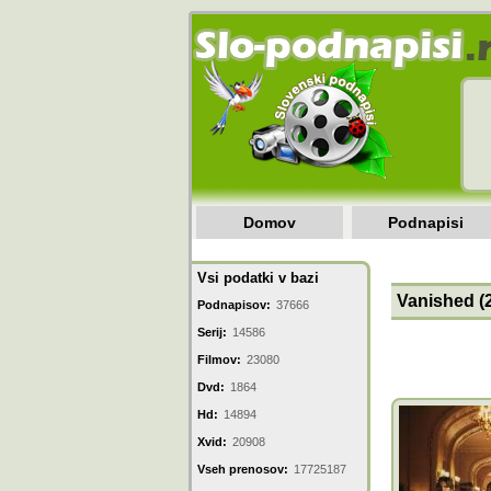
Domov
Podnapisi
Vsi podatki v bazi
Vanished (2
Podnapisov:
37666
Serij:
14586
Filmov:
23080
Dvd:
1864
Hd:
14894
Xvid:
20908
Vseh prenosov:
17725187