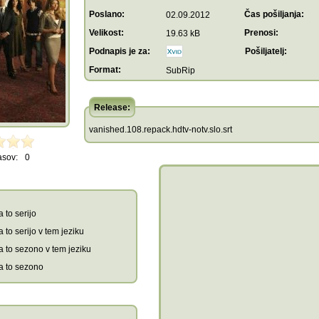
Poslano:
Čas pošiljanja:
02.09.2012
Velikost:
Prenosi:
19.63 kB
Podnapis je za:
Pošiljatelj:
Format:
SubRip
Release:
vanished.108.repack.hdtv-notv.slo.srt
asov:
0
 to serijo
 to serijo v tem jeziku
a to sezono v tem jeziku
a to sezono