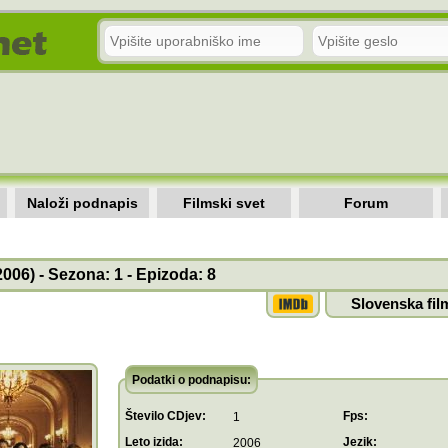
Naloži podnapis
Filmski svet
Forum
006) - Sezona: 1 - Epizoda: 8
Slovenska fil
Podatki o podnapisu:
Število CDjev:
Fps:
1
Leto izida:
Jezik:
2006