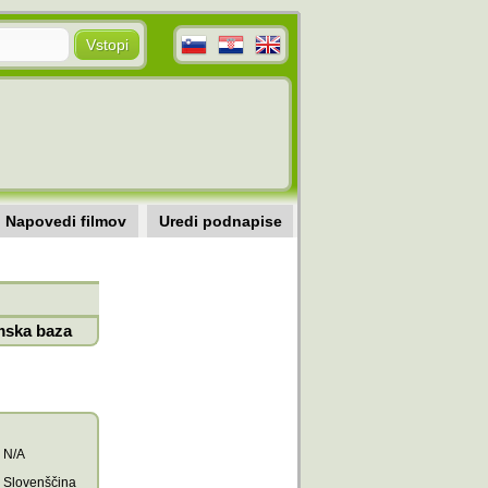
Napovedi filmov
Uredi podnapise
mska baza
N/A
Slovenščina