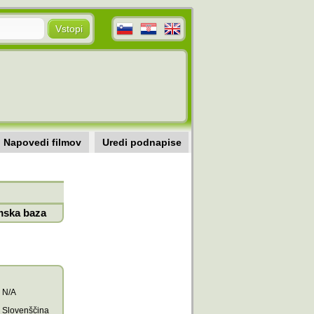
Napovedi filmov
Uredi podnapise
mska baza
N/A
Slovenščina