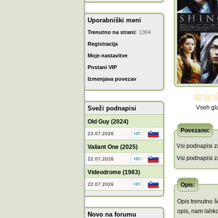
Uporabniški meni
Trenutno na strani:
1304
Registracija
Moje nastavitve
Postani VIP
Izmenjava povezav
Vseh gl
Sveži podnapisi
Old Guy (2024)
Povezano:
23.07.2026
Vsi podnapisi za
Valiant One (2025)
Vsi podnapisi za
22.07.2026
Videodrome (1983)
22.07.2026
Opis:
Opis trenutno še
opis, nam lahko
Novo na forumu