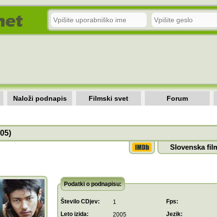
Naloži podnapis
Filmski svet
Forum
05)
Slovenska fil
Podatki o podnapisu:
Število CDjev:
Fps:
1
Leto izida:
Jezik:
2005