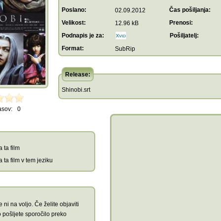
Poslano:
Čas pošiljanja:
02.09.2012
Velikost:
Prenosi:
12.96 kB
Podnapis je za:
Pošiljatelj:
Format:
SubRip
Release:
Shinobi.srt
asov:
0
 ta film
 ta film v tem jeziku
 ni na voljo. Če želite objaviti
 pošljete sporočilo preko