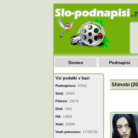
Domov
Podnapisi
Vsi podatki v bazi
Shinobi (20
Podnapisov:
37662
Serij:
14583
Filmov:
23079
Dvd:
1861
Hd:
14893
Xvid:
20908
Vseh prenosov:
17706735