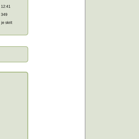
12:41
349
je skrit