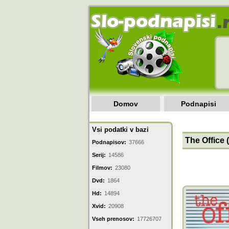
Domov
Podnapisi
Vsi podatki v bazi
The Office 
Podnapisov:
37666
Serij:
14586
Filmov:
23080
Dvd:
1864
Hd:
14894
Xvid:
20908
Vseh prenosov:
17726707