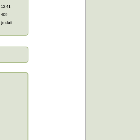
12:41
409
je skrit