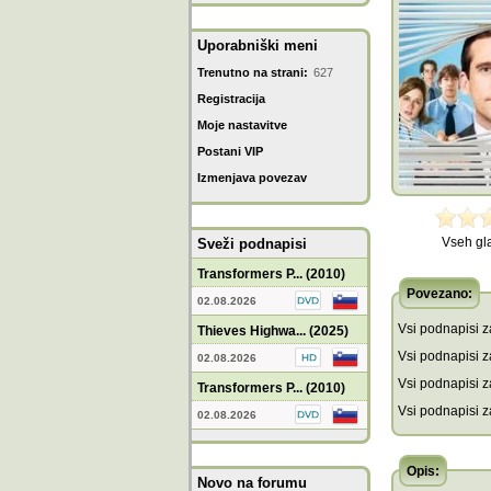
Uporabniški meni
Trenutno na strani:
627
Registracija
Moje nastavitve
Postani VIP
Izmenjava povezav
Vseh gl
Sveži podnapisi
Transformers P... (2010)
Povezano:
02.08.2026
Vsi podnapisi za
Thieves Highwa... (2025)
Vsi podnapisi za
02.08.2026
Vsi podnapisi z
Transformers P... (2010)
Vsi podnapisi z
02.08.2026
Opis:
Novo na forumu