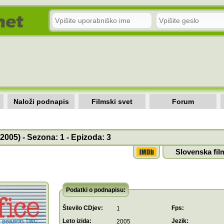
Naloži podnapis
Filmski svet
Forum
(2005) - Sezona: 1 - Epizoda: 3
Slovenska fil
Podatki o podnapisu:
Število CDjev:
Fps:
1
Leto izida:
Jezik:
2005