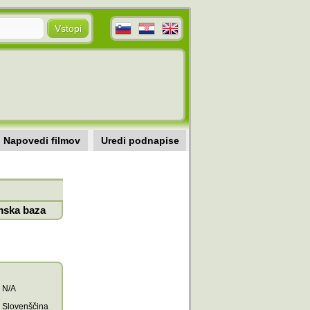
Napovedi filmov
Uredi podnapise
mska baza
N/A
Slovenščina