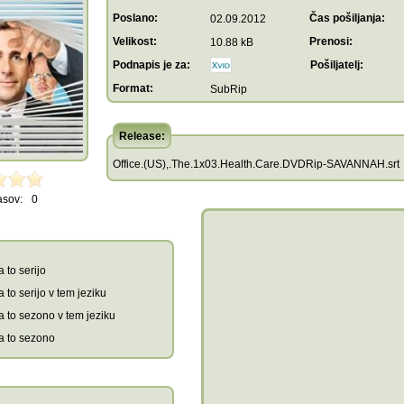
Poslano:
Čas pošiljanja:
02.09.2012
Velikost:
Prenosi:
10.88 kB
Podnapis je za:
Pošiljatelj:
Format:
SubRip
Release:
Office.(US),.The.1x03.Health.Care.DVDRip-SAVANNAH.srt
asov:
0
 to serijo
 to serijo v tem jeziku
a to sezono v tem jeziku
a to sezono