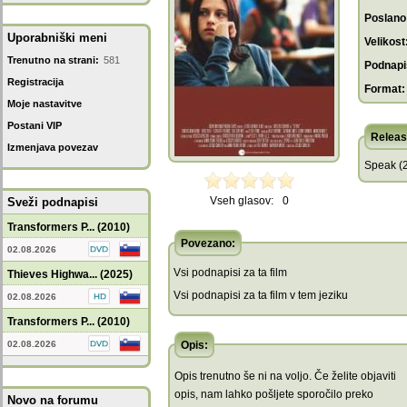
Poslano
Uporabniški meni
Velikost
Trenutno na strani:
581
Podnapis
Registracija
Format:
Moje nastavitve
Postani VIP
Releas
Izmenjava povezav
Speak (2
Vseh glasov:
0
Sveži podnapisi
Transformers P... (2010)
Povezano:
02.08.2026
Vsi podnapisi za ta film
Thieves Highwa... (2025)
Vsi podnapisi za ta film v tem jeziku
02.08.2026
Transformers P... (2010)
02.08.2026
Opis:
Opis trenutno še ni na voljo. Če želite objaviti
opis, nam lahko pošljete sporočilo preko
Novo na forumu