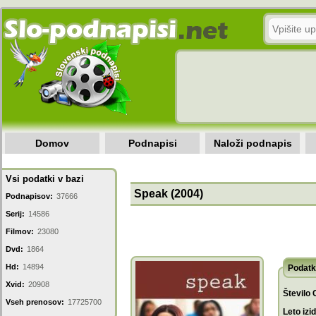
Domov
Podnapisi
Naloži podnapis
Vsi podatki v bazi
Speak (2004)
Podnapisov:
37666
Serij:
14586
Filmov:
23080
Dvd:
1864
Hd:
14894
Podatk
Xvid:
20908
Število 
Vseh prenosov:
17725700
Leto izi