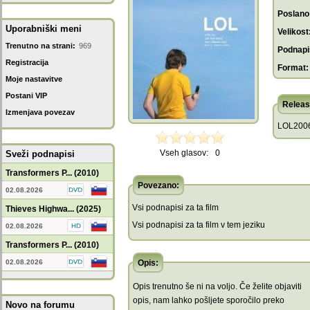
Poslano
Uporabniški meni
Velikost
Trenutno na strani:
969
Podnapis
Registracija
Format:
Moje nastavitve
Postani VIP
Releas
Izmenjava povezav
LOL2006
Vseh glasov:
0
Sveži podnapisi
Transformers P... (2010)
Povezano:
02.08.2026
Vsi podnapisi za ta film
Thieves Highwa... (2025)
Vsi podnapisi za ta film v tem jeziku
02.08.2026
Transformers P... (2010)
02.08.2026
Opis:
Opis trenutno še ni na voljo. Če želite objaviti
opis, nam lahko pošljete sporočilo preko
Novo na forumu