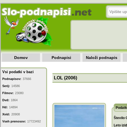
Domov
Podnapisi
Naloži podnapis
Vsi podatki v bazi
LOL (2006)
Podnapisov:
37666
Serij:
14586
Filmov:
23080
Dvd:
1864
Hd:
14894
Podatk
Xvid:
20908
Število 
Vseh prenosov:
17723492
Leto izi