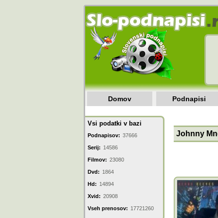
Domov
Podnapisi
Vsi podatki v bazi
Johnny Mn
Podnapisov:
37666
Serij:
14586
Filmov:
23080
Dvd:
1864
Hd:
14894
Xvid:
20908
Vseh prenosov:
17721260