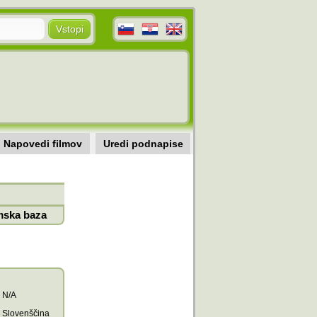
Napovedi filmov
Uredi podnapise
mska baza
N/A
Slovenščina