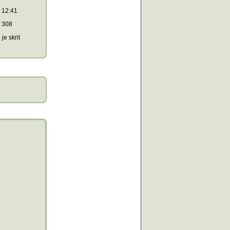
12:41
308
je skrit