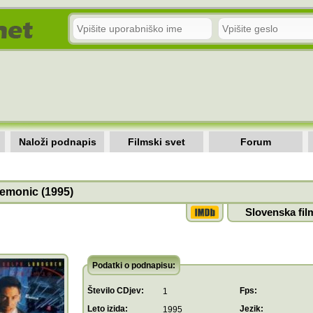
Naloži podnapis
Filmski svet
Forum
emonic (1995)
Slovenska fil
Podatki o podnapisu:
Število CDjev:
Fps:
1
Leto izida:
Jezik:
1995