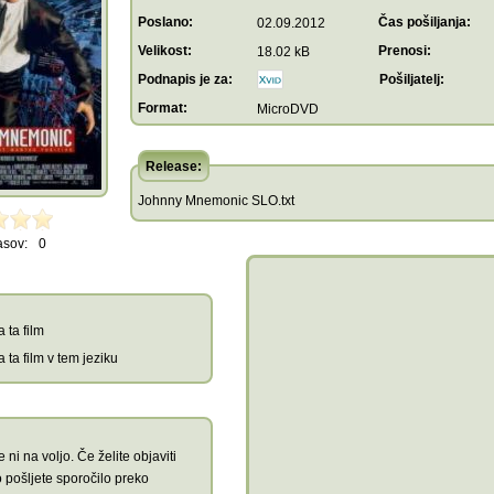
Poslano:
Čas pošiljanja:
02.09.2012
Velikost:
Prenosi:
18.02 kB
Podnapis je za:
Pošiljatelj:
Format:
MicroDVD
Release:
Johnny Mnemonic SLO.txt
asov:
0
 ta film
 ta film v tem jeziku
 ni na voljo. Če želite objaviti
 pošljete sporočilo preko