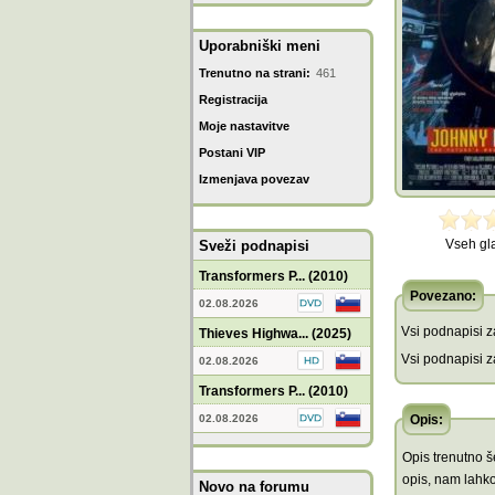
Uporabniški meni
Trenutno na strani:
461
Registracija
Moje nastavitve
Postani VIP
Izmenjava povezav
Vseh gl
Sveži podnapisi
Transformers P... (2010)
Povezano:
02.08.2026
Vsi podnapisi za
Thieves Highwa... (2025)
Vsi podnapisi za
02.08.2026
Transformers P... (2010)
02.08.2026
Opis:
Opis trenutno še
opis, nam lahko
Novo na forumu