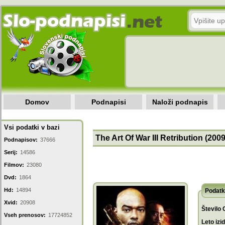
Domov
Podnapisi
Naloži podnapis
Vsi podatki v bazi
The Art Of War III Retribution (2009
Podnapisov:
37666
Serij:
14586
Filmov:
23080
Dvd:
1864
Hd:
14894
Podatk
Xvid:
20908
Število 
Vseh prenosov:
17724852
Leto izi