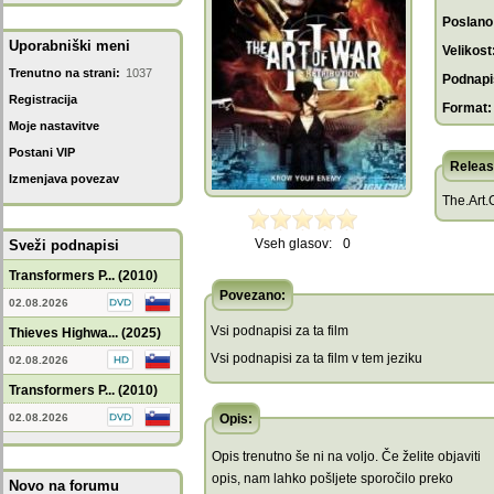
Poslano
Uporabniški meni
Velikost
Trenutno na strani:
1037
Podnapis
Registracija
Format:
Moje nastavitve
Postani VIP
Releas
Izmenjava povezav
The.Art.
Vseh glasov:
0
Sveži podnapisi
Transformers P... (2010)
Povezano:
02.08.2026
Vsi podnapisi za ta film
Thieves Highwa... (2025)
Vsi podnapisi za ta film v tem jeziku
02.08.2026
Transformers P... (2010)
02.08.2026
Opis:
Opis trenutno še ni na voljo. Če želite objaviti
opis, nam lahko pošljete sporočilo preko
Novo na forumu