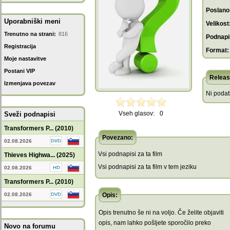
Poslano
Uporabniški meni
Velikost
Trenutno na strani:
816
Podnapis
Registracija
Format:
Moje nastavitve
Postani VIP
Releas
Izmenjava povezav
Ni poda
Vseh glasov:
0
Sveži podnapisi
Transformers P... (2010)
Povezano:
02.08.2026
Vsi podnapisi za ta film
Thieves Highwa... (2025)
Vsi podnapisi za ta film v tem jeziku
02.08.2026
Transformers P... (2010)
02.08.2026
Opis:
Opis trenutno še ni na voljo. Če želite objaviti
opis, nam lahko pošljete sporočilo preko
Novo na forumu