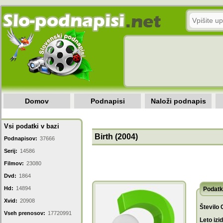
Domov
Podnapisi
Naloži podnapis
Vsi podatki v bazi
Birth (2004)
Podnapisov:
37666
Serij:
14586
Filmov:
23080
Dvd:
1864
Hd:
14894
Podatk
Xvid:
20908
Število 
Vseh prenosov:
17720991
Leto izi