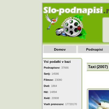
Domov
Podnapisi
Vsi podatki v bazi
Taxi (2007)
Podnapisov:
37666
Serij:
14586
Filmov:
23080
Dvd:
1864
Hd:
14894
Xvid:
20908
Vseh prenosov:
17720170