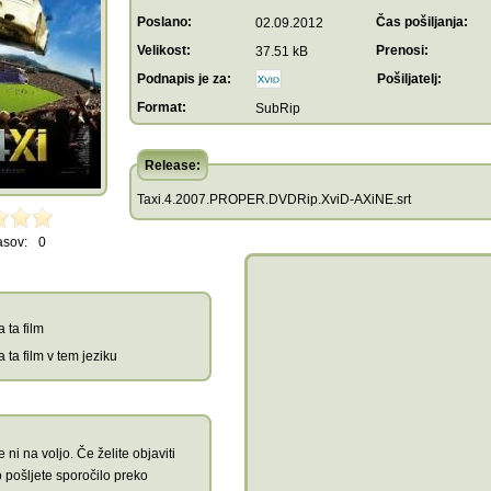
Poslano:
Čas pošiljanja:
02.09.2012
Velikost:
Prenosi:
37.51 kB
Podnapis je za:
Pošiljatelj:
Format:
SubRip
Release:
Taxi.4.2007.PROPER.DVDRip.XviD-AXiNE.srt
asov:
0
 ta film
 ta film v tem jeziku
 ni na voljo. Če želite objaviti
 pošljete sporočilo preko