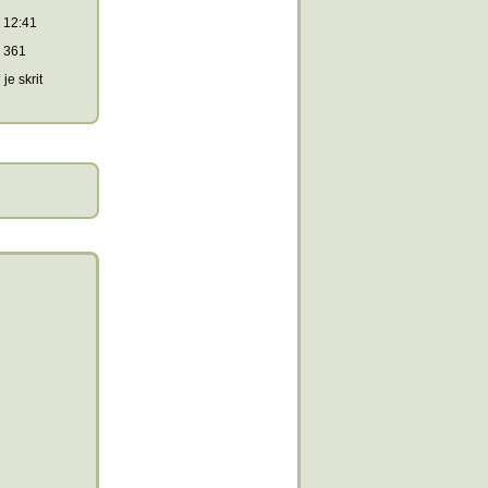
12:41
361
je skrit