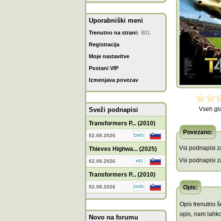
Uporabniški meni
Trenutno na strani:
801
Registracija
Moje nastavitve
Postani VIP
Izmenjava povezav
Vseh gl
Sveži podnapisi
Transformers P... (2010)
Povezano:
02.08.2026
Vsi podnapisi za
Thieves Highwa... (2025)
Vsi podnapisi za
02.08.2026
Transformers P... (2010)
02.08.2026
Opis:
Opis trenutno še
opis, nam lahko
Novo na forumu