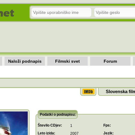
Naloži podnapis
Filmski svet
Forum
Slovenska fil
Podatki o podnapisu:
Število CDjev:
Fps:
1
Leto izida:
Jezik:
2007