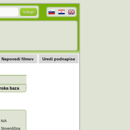
Napovedi filmov
Uredi podnapise
mska baza
N/A
Slovenščina