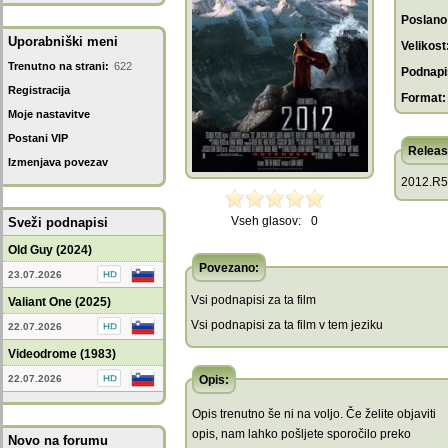
Poslano
Uporabniški meni
Velikost
Trenutno na strani:
622
Podnapis
Registracija
Format:
Moje nastavitve
Postani VIP
Releas
Izmenjava povezav
2012.R5
Vseh glasov:
0
Sveži podnapisi
Old Guy (2024)
Povezano:
23.07.2026
Vsi podnapisi za ta film
Valiant One (2025)
Vsi podnapisi za ta film v tem jeziku
22.07.2026
Videodrome (1983)
22.07.2026
Opis:
Opis trenutno še ni na voljo. Če želite objaviti
opis, nam lahko pošljete sporočilo preko
Novo na forumu