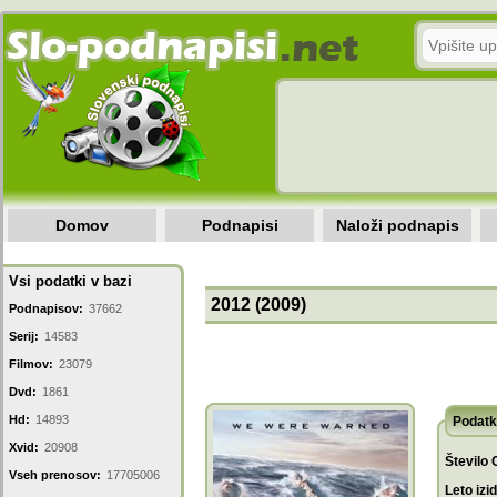
Domov
Podnapisi
Naloži podnapis
Vsi podatki v bazi
2012 (2009)
Podnapisov:
37662
Serij:
14583
Filmov:
23079
Dvd:
1861
Hd:
14893
Podatk
Xvid:
20908
Število 
Vseh prenosov:
17705006
Leto izi