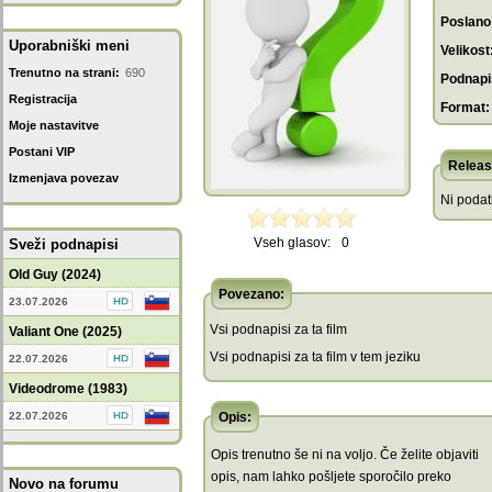
Poslano
Uporabniški meni
Velikost
Trenutno na strani:
690
Podnapis
Registracija
Format:
Moje nastavitve
Postani VIP
Releas
Izmenjava povezav
Ni poda
Vseh glasov:
0
Sveži podnapisi
Old Guy (2024)
Povezano:
23.07.2026
Vsi podnapisi za ta film
Valiant One (2025)
Vsi podnapisi za ta film v tem jeziku
22.07.2026
Videodrome (1983)
22.07.2026
Opis:
Opis trenutno še ni na voljo. Če želite objaviti
opis, nam lahko pošljete sporočilo preko
Novo na forumu