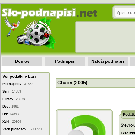
Domov
Podnapisi
Naloži podnapis
Vsi podatki v bazi
Chaos (2005)
Podnapisov:
37662
Serij:
14583
Filmov:
23079
Dvd:
1861
Hd:
14893
Podatk
Xvid:
20908
Število 
Vseh prenosov:
17717200
Leto izi