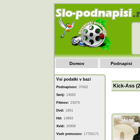
Domov
Podnapisi
Vsi podatki v bazi
Kick-Ass (
Podnapisov:
37662
Serij:
14583
Filmov:
23079
Dvd:
1861
Hd:
14893
Xvid:
20908
Vseh prenosov:
17705171