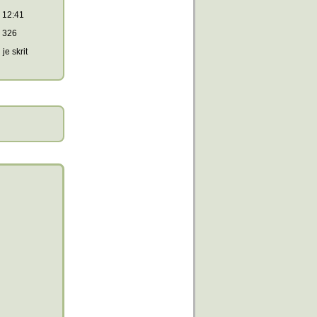
12:41
326
je skrit