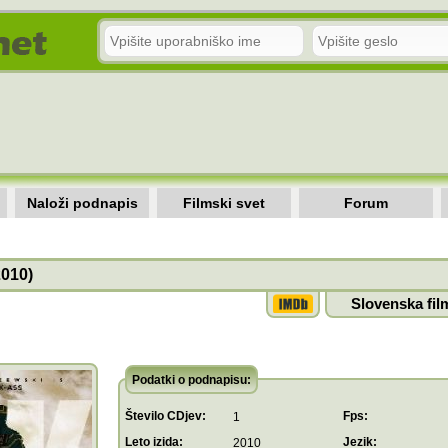
Naloži podnapis
Filmski svet
Forum
2010)
Slovenska fil
Podatki o podnapisu:
Število CDjev:
Fps:
1
Leto izida:
Jezik:
2010