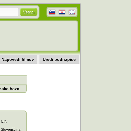
Napovedi filmov
Uredi podnapise
mska baza
N/A
Slovenščina