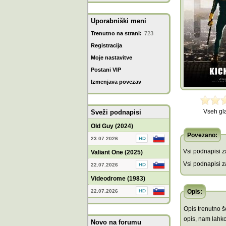
Uporabniški meni
Trenutno na strani:
723
Registracija
Moje nastavitve
Postani VIP
Izmenjava povezav
Vseh gl
Sveži podnapisi
Old Guy (2024)
Povezano:
23.07.2026
Vsi podnapisi za
Valiant One (2025)
Vsi podnapisi za
22.07.2026
Videodrome (1983)
22.07.2026
Opis:
Opis trenutno še
opis, nam lahko
Novo na forumu