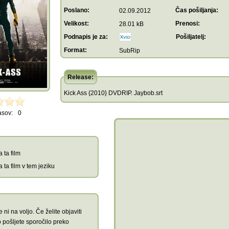
Poslano:
Čas pošiljanja:
02.09.2012
Velikost:
Prenosi:
28.01 kB
Podnapis je za:
Pošiljatelj:
Format:
SubRip
Release:
Kick Ass {2010} DVDRIP. Jaybob.srt
asov:
0
 ta film
 ta film v tem jeziku
 ni na voljo. Če želite objaviti
 pošljete sporočilo preko