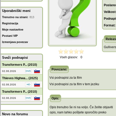
Poslano
Uporabniški meni
Velikost
Trenutno na strani:
813
Podnapis
Registracija
Format:
Moje nastavitve
Postani VIP
Releas
Izmenjava povezav
Gulliver
Vseh glasov:
0
Sveži podnapisi
Transformers P... (2010)
Povezano:
02.08.2026
Vsi podnapisi za ta film
Thieves Highwa... (2025)
Vsi podnapisi za ta film v tem jeziku
02.08.2026
Transformers P... (2010)
02.08.2026
Opis:
Opis trenutno še ni na voljo. Če želite objaviti
opis, nam lahko pošljete sporočilo preko
Novo na forumu