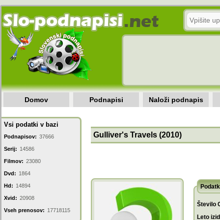
Domov
Podnapisi
Naloži podnapis
Vsi podatki v bazi
Gulliver's Travels (2010)
Podnapisov:
37666
Serij:
14586
Filmov:
23080
Dvd:
1864
Hd:
14894
Podatk
Xvid:
20908
Število 
Vseh prenosov:
17718115
Leto izi