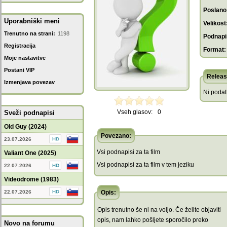
Poslano
Uporabniški meni
Velikost
Trenutno na strani:
1198
Podnapis
Registracija
Format:
Moje nastavitve
Postani VIP
Releas
Izmenjava povezav
Ni poda
Vseh glasov:
0
Sveži podnapisi
Old Guy (2024)
Povezano:
23.07.2026
Vsi podnapisi za ta film
Valiant One (2025)
Vsi podnapisi za ta film v tem jeziku
22.07.2026
Videodrome (1983)
22.07.2026
Opis:
Opis trenutno še ni na voljo. Če želite objaviti
opis, nam lahko pošljete sporočilo preko
Novo na forumu