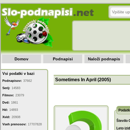
Domov
Podnapisi
Naloži podnapis
Vsi podatki v bazi
Sometimes In April (2005)
Podnapisov:
37662
Serij:
14583
Filmov:
23079
Dvd:
1861
Hd:
14893
Podatk
Xvid:
20908
Število 
Vseh prenosov:
17707828
Leto izi