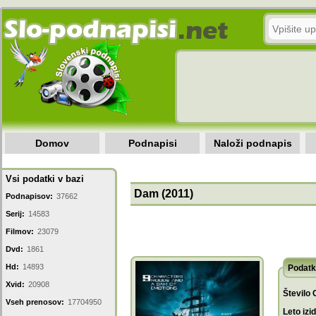
Domov
Podnapisi
Naloži podnapis
Vsi podatki v bazi
Dam (2011)
Podnapisov:
37662
Serij:
14583
Filmov:
23079
Dvd:
1861
Hd:
14893
Podatk
Xvid:
20908
Število 
Vseh prenosov:
17704950
Leto izi