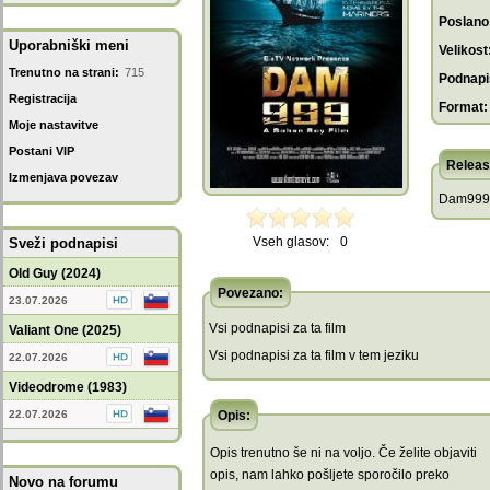
Poslano
Uporabniški meni
Velikost
Trenutno na strani:
715
Podnapis
Registracija
Format:
Moje nastavitve
Postani VIP
Releas
Izmenjava povezav
Dam999.
Vseh glasov:
0
Sveži podnapisi
Old Guy (2024)
Povezano:
23.07.2026
Vsi podnapisi za ta film
Valiant One (2025)
Vsi podnapisi za ta film v tem jeziku
22.07.2026
Videodrome (1983)
22.07.2026
Opis:
Opis trenutno še ni na voljo. Če želite objaviti
opis, nam lahko pošljete sporočilo preko
Novo na forumu