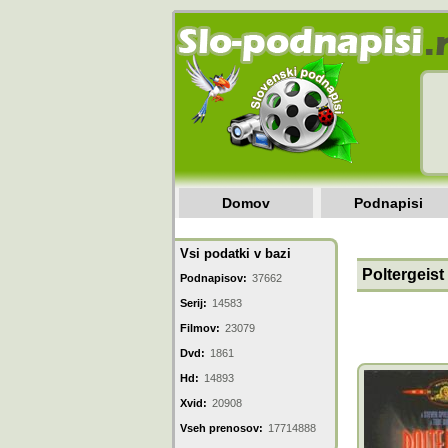
Domov
Podnapisi
Vsi podatki v bazi
Poltergeist
Podnapisov:
37662
Serij:
14583
Filmov:
23079
Dvd:
1861
Hd:
14893
Xvid:
20908
Vseh prenosov:
17714888