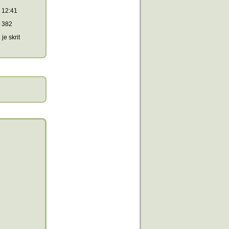
12:41
382
je skrit