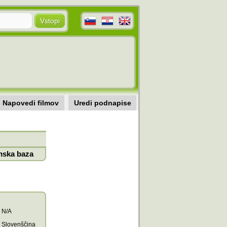
Napovedi filmov
Uredi podnapise
mska baza
N/A
Slovenščina