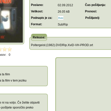
Poslano:
Čas pošiljanja:
02.09.2012
Velikost:
Prenosi:
26.05 kB
Podnapis je za:
Pošiljatelj:
Format:
SubRip
Release:
Poltergeist.(1982).DVDRip.XviD-VH-PROD.srt
asov:
0
 ta film
 ta film v tem jeziku
 ni na voljo. Če želite objaviti
 pošljete sporočilo preko