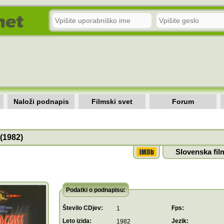
Naloži podnapis
Filmski svet
Forum
 (1982)
Slovenska fil
Podatki o podnapisu:
Število CDjev:
Fps:
1
Leto izida:
Jezik:
1982