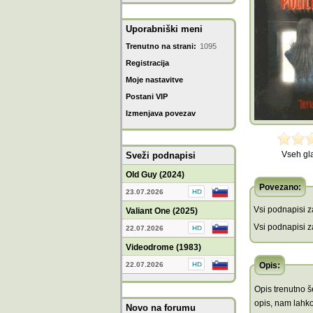
Uporabniški meni
Trenutno na strani:
1095
Registracija
Moje nastavitve
Postani VIP
Izmenjava povezav
Vseh gl
Sveži podnapisi
Old Guy (2024)
Povezano:
23.07.2026
Vsi podnapisi za
Valiant One (2025)
Vsi podnapisi za
22.07.2026
Videodrome (1983)
22.07.2026
Opis:
Opis trenutno še
opis, nam lahko
Novo na forumu