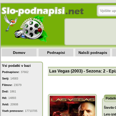
Domov
Podnapisi
Naloži podnapis
Vsi podatki v bazi
Las Vegas (2003) - Sezona: 2 - Epi
Podnapisov:
37662
Serij:
14583
Filmov:
23079
Dvd:
1861
Hd:
14893
Podatk
Xvid:
20908
Število 
Vseh prenosov:
17710705
Leto izi