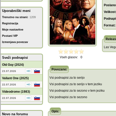
Poslano
Uporabniški meni
Velikost
Trenutno na strani:
1209
Podnapis
Registracija
Format:
Moje nastavitve
Postani VIP
Releas
Izmenjava povezav
Las Vega
Vseh glasov:
0
Sveži podnapisi
Old Guy (2024)
Povezano:
23.07.2026
Vsi podnapisi za to serijo
Valiant One (2025)
Vsi podnapisi za to serijo v tem jeziku
22.07.2026
Vsi podnapisi za to sezono v tem jeziku
Videodrome (1983)
Vsi podnapisi za to sezono
22.07.2026
Opis:
Novo na forumu