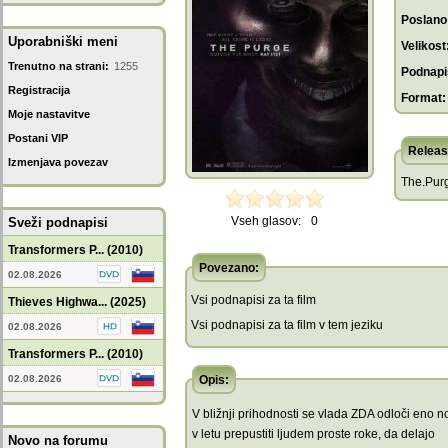
Poslano
Uporabniški meni
Velikost
Trenutno na strani:
1255
Podnapis
Registracija
Format:
Moje nastavitve
Postani VIP
Releas
Izmenjava povezav
The.Pur
Vseh glasov:
0
Sveži podnapisi
Transformers P... (2010)
Povezano:
02.08.2026
Vsi podnapisi za ta film
Thieves Highwa... (2025)
Vsi podnapisi za ta film v tem jeziku
02.08.2026
Transformers P... (2010)
02.08.2026
Opis:
V bližnji prihodnosti se vlada ZDA odloči eno n
v letu prepustiti ljudem proste roke, da delajo
Novo na forumu