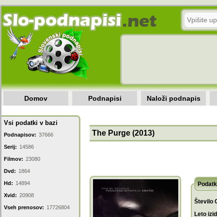
Domov
Podnapisi
Naloži podnapis
Vsi podatki v bazi
The Purge (2013)
Podnapisov:
37666
Serij:
14586
Filmov:
23080
Dvd:
1864
Hd:
14894
Podatk
Xvid:
20908
Število 
Vseh prenosov:
17726804
Leto izi