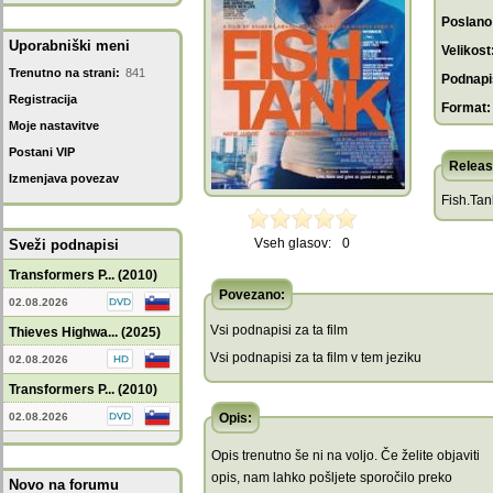
Poslano
Uporabniški meni
Velikost
Trenutno na strani:
841
Podnapis
Registracija
Format:
Moje nastavitve
Postani VIP
Releas
Izmenjava povezav
Fish.Tan
Vseh glasov:
0
Sveži podnapisi
Transformers P... (2010)
Povezano:
02.08.2026
Vsi podnapisi za ta film
Thieves Highwa... (2025)
Vsi podnapisi za ta film v tem jeziku
02.08.2026
Transformers P... (2010)
02.08.2026
Opis:
Opis trenutno še ni na voljo. Če želite objaviti
opis, nam lahko pošljete sporočilo preko
Novo na forumu