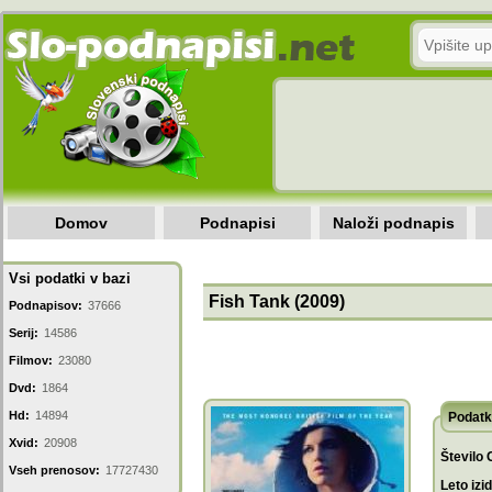
Domov
Podnapisi
Naloži podnapis
Vsi podatki v bazi
Fish Tank (2009)
Podnapisov:
37666
Serij:
14586
Filmov:
23080
Dvd:
1864
Hd:
14894
Podatk
Xvid:
20908
Število 
Vseh prenosov:
17727430
Leto izi