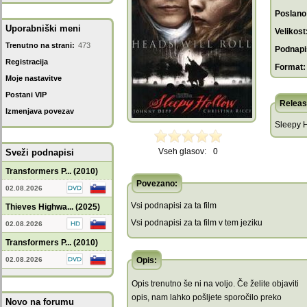
Poslano
Uporabniški meni
Velikost
Trenutno na strani:
473
Podnapis
Registracija
Format:
Moje nastavitve
Postani VIP
Releas
Izmenjava povezav
Sleepy 
Vseh glasov:
0
Sveži podnapisi
Transformers P... (2010)
Povezano:
02.08.2026
Vsi podnapisi za ta film
Thieves Highwa... (2025)
Vsi podnapisi za ta film v tem jeziku
02.08.2026
Transformers P... (2010)
02.08.2026
Opis:
Opis trenutno še ni na voljo. Če želite objaviti
opis, nam lahko pošljete sporočilo preko
Novo na forumu