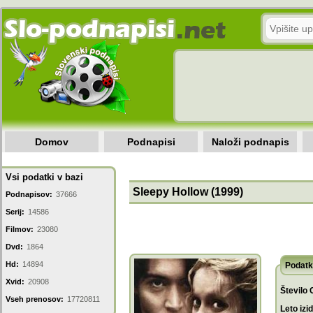
Domov
Podnapisi
Naloži podnapis
Vsi podatki v bazi
Sleepy Hollow (1999)
Podnapisov:
37666
Serij:
14586
Filmov:
23080
Dvd:
1864
Hd:
14894
Podatk
Xvid:
20908
Število 
Vseh prenosov:
17720811
Leto izi