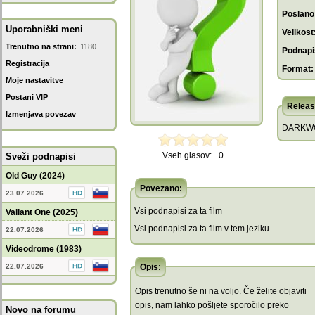
Poslano
Uporabniški meni
Velikost
Trenutno na strani:
1180
Podnapis
Registracija
Format:
Moje nastavitve
Postani VIP
Releas
Izmenjava povezav
DARKWO
Vseh glasov:
0
Sveži podnapisi
Old Guy (2024)
Povezano:
23.07.2026
Vsi podnapisi za ta film
Valiant One (2025)
Vsi podnapisi za ta film v tem jeziku
22.07.2026
Videodrome (1983)
22.07.2026
Opis:
Opis trenutno še ni na voljo. Če želite objaviti
opis, nam lahko pošljete sporočilo preko
Novo na forumu