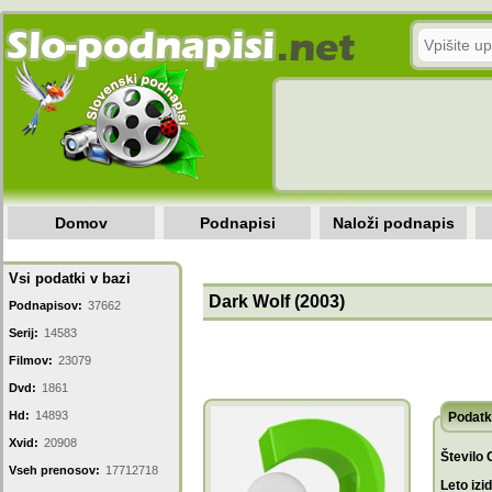
Domov
Podnapisi
Naloži podnapis
Vsi podatki v bazi
Dark Wolf (2003)
Podnapisov:
37662
Serij:
14583
Filmov:
23079
Dvd:
1861
Hd:
14893
Podatk
Xvid:
20908
Število 
Vseh prenosov:
17712718
Leto izi