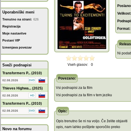
Poslano
Uporabniški meni
Velikost
Trenutno na strani:
626
Podnapis
Registracija
Format:
Moje nastavitve
Postani VIP
Releas
Izmenjava povezav
Ni poda
Vseh glasov:
0
Sveži podnapisi
Transformers P... (2010)
Povezano:
02.08.2026
Vsi podnapisi za ta film
Thieves Highwa... (2025)
Vsi podnapisi za ta film v tem jeziku
02.08.2026
Transformers P... (2010)
02.08.2026
Opis:
Opis trenutno še ni na voljo. Če želite objaviti
opis, nam lahko pošljete sporočilo preko
Novo na forumu