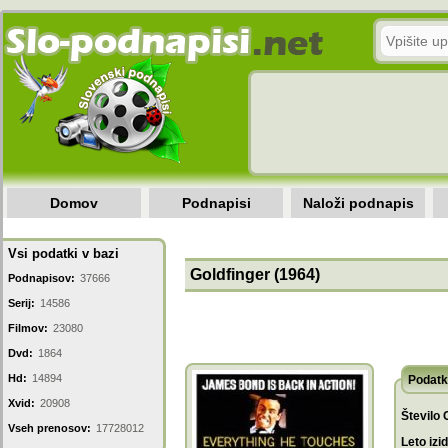
Domov
Podnapisi
Naloži podnapis
Vsi podatki v bazi
Goldfinger (1964)
Podnapisov:
37666
Serij:
14586
Filmov:
23080
Dvd:
1864
Hd:
14894
Podatk
Xvid:
20908
Število 
Vseh prenosov:
17728012
Leto izi