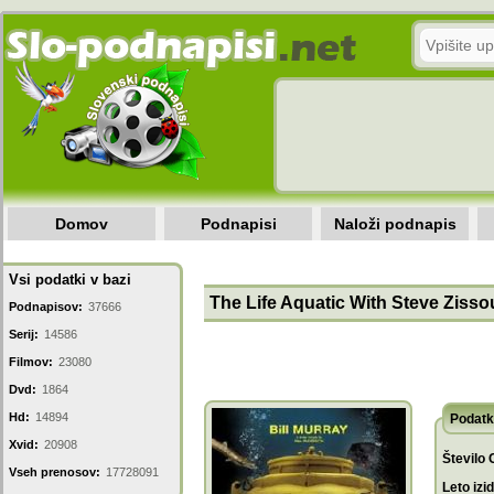
Domov
Podnapisi
Naloži podnapis
Vsi podatki v bazi
The Life Aquatic With Steve Zisso
Podnapisov:
37666
Serij:
14586
Filmov:
23080
Dvd:
1864
Hd:
14894
Podatk
Xvid:
20908
Število 
Vseh prenosov:
17728091
Leto izi