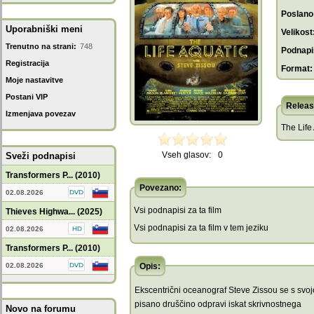
Poslano
Uporabniški meni
Velikost
Trenutno na strani:
748
Podnapis
Registracija
Format:
Moje nastavitve
Postani VIP
Releas
Izmenjava povezav
The Life
Vseh glasov:
0
Sveži podnapisi
Transformers P... (2010)
Povezano:
02.08.2026
Vsi podnapisi za ta film
Thieves Highwa... (2025)
Vsi podnapisi za ta film v tem jeziku
02.08.2026
Transformers P... (2010)
02.08.2026
Opis:
Ekscentrični oceanograf Steve Zissou se s svoj
pisano druščino odpravi iskat skrivnostnega
Novo na forumu