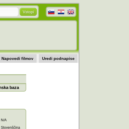
Napovedi filmov
Uredi podnapise
mska baza
N/A
Slovenščina