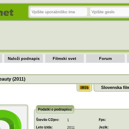
Naloži podnapis
Filmski svet
Forum
eauty (2011)
Slovenska fil
Podatki o podnapisu:
Število CDjev:
Fps:
1
Leto izida:
Jezik:
2011