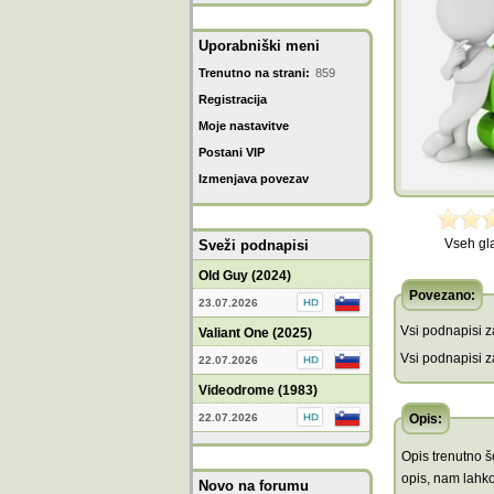
Uporabniški meni
Trenutno na strani:
859
Registracija
Moje nastavitve
Postani VIP
Izmenjava povezav
Vseh gl
Sveži podnapisi
Old Guy (2024)
Povezano:
23.07.2026
Vsi podnapisi za
Valiant One (2025)
Vsi podnapisi za
22.07.2026
Videodrome (1983)
22.07.2026
Opis:
Opis trenutno še
opis, nam lahko
Novo na forumu