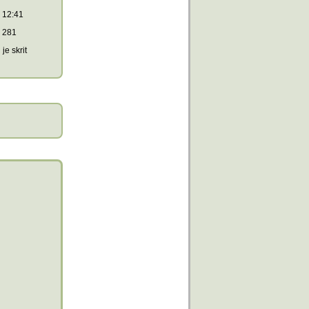
12:41
281
je skrit