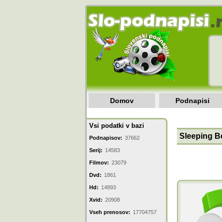
Domov
Podnapisi
Vsi podatki v bazi
Sleeping B
Podnapisov:
37662
Serij:
14583
Filmov:
23079
Dvd:
1861
Hd:
14893
Xvid:
20908
Vseh prenosov:
17704757