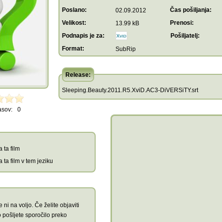
Poslano:
Čas pošiljanja:
02.09.2012
Velikost:
Prenosi:
13.99 kB
Podnapis je za:
Pošiljatelj:
Format:
SubRip
Release:
Sleeping.Beauty.2011.R5.XviD.AC3-DiVERSiTY.srt
asov:
0
 ta film
 ta film v tem jeziku
 ni na voljo. Če želite objaviti
 pošljete sporočilo preko