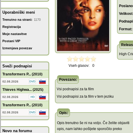
Poslano
Uporabniški meni
Velikost
Trenutno na strani:
1170
Podnapis
Registracija
Format:
Moje nastavitve
Postani VIP
Releas
Izmenjava povezav
High Cri
Vseh glasov:
0
Sveži podnapisi
Transformers P... (2010)
Povezano:
02.08.2026
Vsi podnapisi za ta film
Thieves Highwa... (2025)
Vsi podnapisi za ta film v tem jeziku
02.08.2026
Transformers P... (2010)
02.08.2026
Opis:
Opis trenutno še ni na voljo. Če želite objaviti
opis, nam lahko pošljete sporočilo preko
Novo na forumu