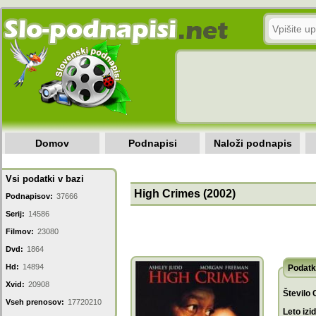
Domov
Podnapisi
Naloži podnapis
Vsi podatki v bazi
High Crimes (2002)
Podnapisov:
37666
Serij:
14586
Filmov:
23080
Dvd:
1864
Hd:
14894
Podatk
Xvid:
20908
Število 
Vseh prenosov:
17720210
Leto izi