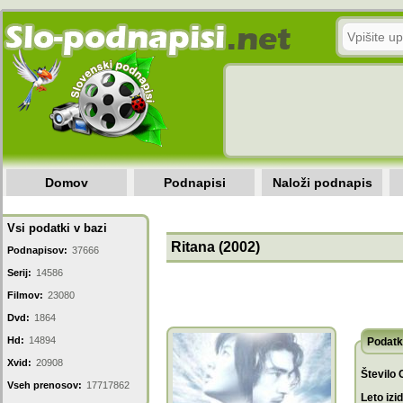
Domov
Podnapisi
Naloži podnapis
Vsi podatki v bazi
Ritana (2002)
Podnapisov:
37666
Serij:
14586
Filmov:
23080
Dvd:
1864
Hd:
14894
Podatk
Xvid:
20908
Število 
Vseh prenosov:
17717862
Leto izi