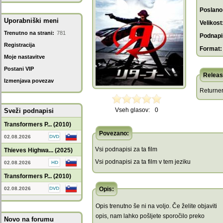
Poslano
Uporabniški meni
Velikost
Trenutno na strani:
781
Podnapis
Registracija
Format:
Moje nastavitve
Postani VIP
Releas
Izmenjava povezav
Returne
Vseh glasov:
0
Sveži podnapisi
Transformers P... (2010)
Povezano:
02.08.2026
Vsi podnapisi za ta film
Thieves Highwa... (2025)
Vsi podnapisi za ta film v tem jeziku
02.08.2026
Transformers P... (2010)
02.08.2026
Opis:
Opis trenutno še ni na voljo. Če želite objaviti
opis, nam lahko pošljete sporočilo preko
Novo na forumu