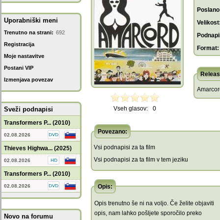
Poslano
Uporabniški meni
Velikost
Trenutno na strani:
692
Podnapis
Registracija
Format:
Moje nastavitve
Postani VIP
Releas
Izmenjava povezav
Amarcord
Vseh glasov:
0
Sveži podnapisi
Transformers P... (2010)
Povezano:
02.08.2026
Vsi podnapisi za ta film
Thieves Highwa... (2025)
Vsi podnapisi za ta film v tem jeziku
02.08.2026
Transformers P... (2010)
02.08.2026
Opis:
Opis trenutno še ni na voljo. Če želite objaviti
opis, nam lahko pošljete sporočilo preko
Novo na forumu