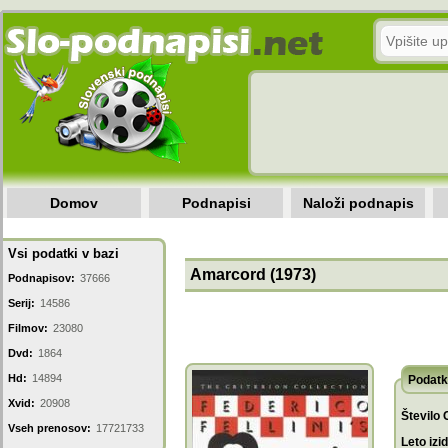
Domov
Podnapisi
Naloži podnapis
Vsi podatki v bazi
Amarcord (1973)
Podnapisov:
37666
Serij:
14586
Filmov:
23080
Dvd:
1864
Hd:
14894
Podatk
Xvid:
20908
Število 
Vseh prenosov:
17721733
Leto izi