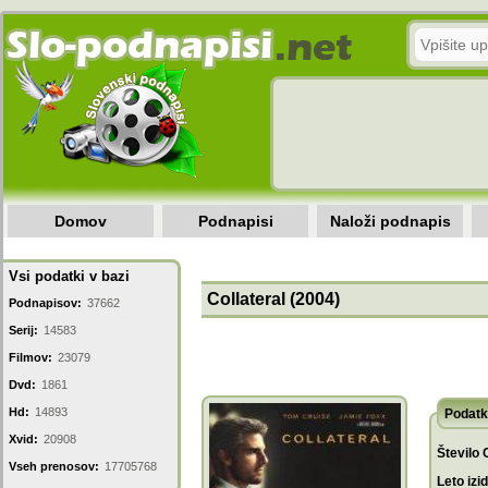
Domov
Podnapisi
Naloži podnapis
Vsi podatki v bazi
Collateral (2004)
Podnapisov:
37662
Serij:
14583
Filmov:
23079
Dvd:
1861
Hd:
14893
Podatk
Xvid:
20908
Število 
Vseh prenosov:
17705768
Leto izi