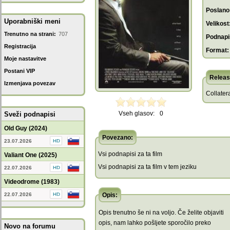
Poslano
Uporabniški meni
Velikost
Trenutno na strani:
707
Podnapis
Registracija
Format:
Moje nastavitve
Postani VIP
Releas
Izmenjava povezav
Collatera
Vseh glasov:
0
Sveži podnapisi
Old Guy (2024)
Povezano:
23.07.2026
Vsi podnapisi za ta film
Valiant One (2025)
Vsi podnapisi za ta film v tem jeziku
22.07.2026
Videodrome (1983)
22.07.2026
Opis:
Opis trenutno še ni na voljo. Če želite objaviti
opis, nam lahko pošljete sporočilo preko
Novo na forumu