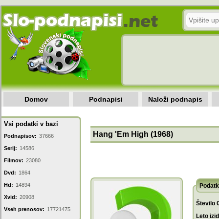
Domov
Podnapisi
Naloži podnapis
Vsi podatki v bazi
Hang 'Em High (1968)
Podnapisov:
37666
Serij:
14586
Filmov:
23080
Dvd:
1864
Hd:
14894
Podatk
Xvid:
20908
Število 
Vseh prenosov:
17721475
Leto izi