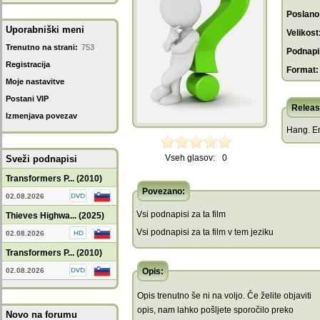
Poslano
Uporabniški meni
Velikost
Trenutno na strani:
753
Podnapis
Registracija
Format:
Moje nastavitve
Postani VIP
Releas
Izmenjava povezav
Hang. E
Vseh glasov:
0
Sveži podnapisi
Transformers P... (2010)
Povezano:
02.08.2026
Vsi podnapisi za ta film
Thieves Highwa... (2025)
Vsi podnapisi za ta film v tem jeziku
02.08.2026
Transformers P... (2010)
02.08.2026
Opis:
Opis trenutno še ni na voljo. Če želite objaviti
opis, nam lahko pošljete sporočilo preko
Novo na forumu